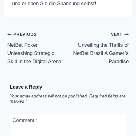
und erleben Sie die Spannung selbst!
Post
PREVIOUS
NEXT
navigation
NetBet Poker
Unveiling the Thrills of
Unleashing Strategic
NetBet Brazil A Gamer’s
Skill in the Digital Arena
Paradise
Leave a Reply
Your email address will not be published.
Required fields are
marked
*
Comment
*