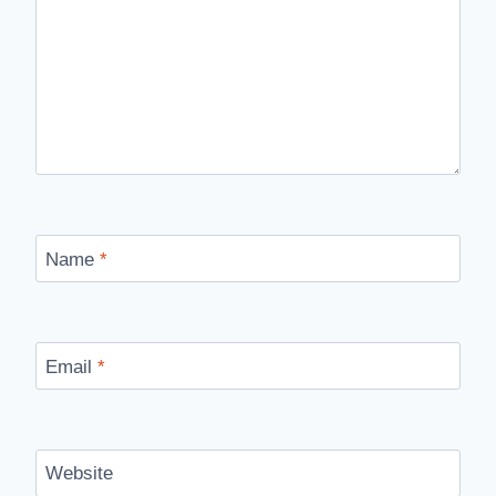
Name
*
Email
*
Website