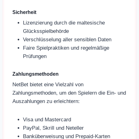
Sicherheit
Lizenzierung durch die maltesische
Glücksspielbehörde
Verschlüsselung aller sensiblen Daten
Faire Spielpraktiken und regelmäßige
Prüfungen
Zahlungsmethoden
NetBet bietet eine Vielzahl von
Zahlungsmethoden, um den Spielern die Ein- und
Auszahlungen zu erleichtern:
Visa und Mastercard
PayPal, Skrill und Neteller
Banküberweisung und Prepaid-Karten