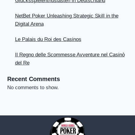
Glücksspielenthusiasten in Deutschland
NetBet Poker Unleashing Strategic Skill in the
Digital Arena
Le Palais du Roi des Casinos
Il Regno delle Scommesse Avventure nel Casinò
del Re
Recent Comments
No comments to show.