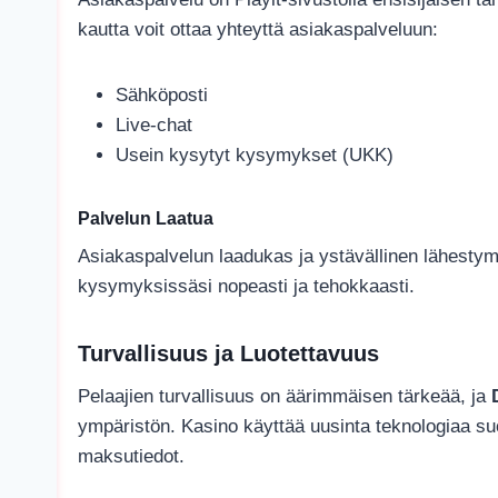
kautta voit ottaa yhteyttä asiakaspalveluun:
Sähköposti
Live-chat
Usein kysytyt kysymykset (UKK)
Palvelun Laatua
Asiakaspalvelun laadukas ja ystävällinen lähestym
kysymyksissäsi nopeasti ja tehokkaasti.
Turvallisuus ja Luotettavuus
Pelaajien turvallisuus on äärimmäisen tärkeää, ja
ympäristön. Kasino käyttää uusinta teknologiaa suo
maksutiedot.