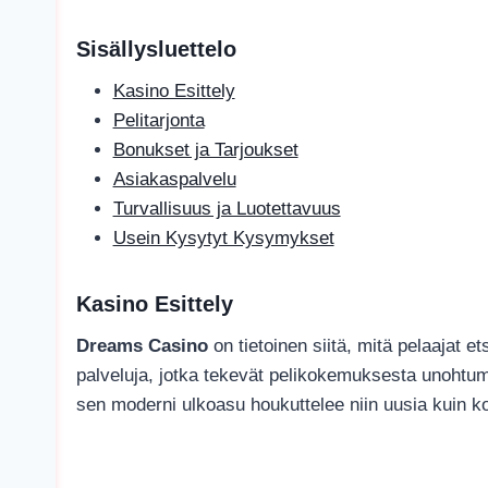
Sisällysluettelo
Kasino Esittely
Pelitarjonta
Bonukset ja Tarjoukset
Asiakaspalvelu
Turvallisuus ja Luotettavuus
Usein Kysytyt Kysymykset
Kasino Esittely
Dreams Casino
on tietoinen siitä, mitä pelaajat et
palveluja, jotka tekevät pelikokemuksesta unohtuma
sen moderni ulkoasu houkuttelee niin uusia kuin ko