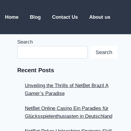
Home
Blog
Contact Us
About us
Search
Search
Recent Posts
Unveiling the Thrills of NetBet Brazil A
Gamer’s Paradise
NetBet Online Casino Ein Paradies für
Glücksspielenthusiasten in Deutschland