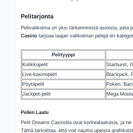
Pelitarjonta
Pelivalikoima on yksi tärkeimmistä asioista, joita
Casino
tarjoaa laajan valikoiman pelejä eri kategor
Pelityyppi
Kolikkopelit
Starburst, 
Live-kasinopelit
Blackjack, R
Pöytäpelit
Pokeri, Bac
Jackpot-pelit
Mega Moolah
Pelien Laatu
Pelit Dreams Casinolla ovat korkealaatuisia, ja ne
Tämä tarkoittaa, että voit nauttia upeista grafiikois