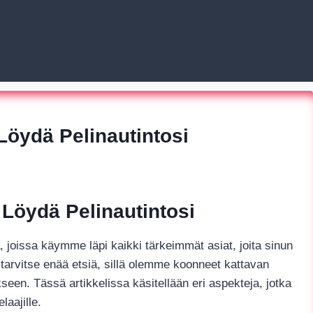
Löydä Pelinautintosi
Löydä Pelinautintosi
, joissa käymme läpi kaikki tärkeimmät asiat, joita sinun
i tarvitse enää etsiä, sillä olemme koonneet kattavan
en. Tässä artikkelissa käsitellään eri aspekteja, jotka
aajille.