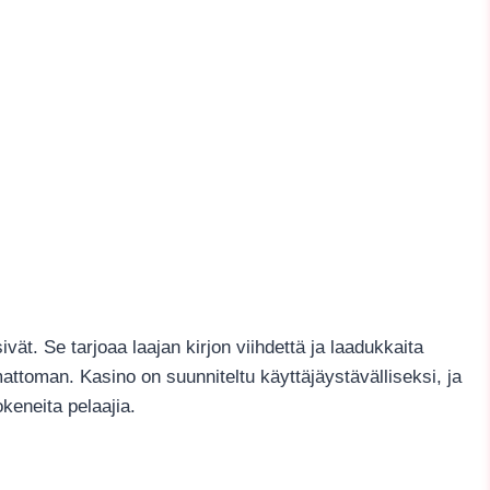
sivät. Se tarjoaa laajan kirjon viihdettä ja laadukkaita
ttoman. Kasino on suunniteltu käyttäjäystävälliseksi, ja
keneita pelaajia.